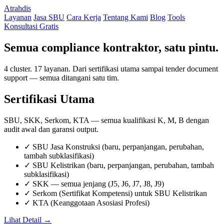
Atrahdis
Layanan
Jasa SBU
Cara Kerja
Tentang Kami
Blog
Tools
Konsultasi Gratis
Semua compliance kontraktor, satu pintu.
4 cluster. 17 layanan. Dari sertifikasi utama sampai tender document
support — semua ditangani satu tim.
Sertifikasi Utama
SBU, SKK, Serkom, KTA — semua kualifikasi K, M, B dengan
audit awal dan garansi output.
✓
SBU Jasa Konstruksi (baru, perpanjangan, perubahan,
tambah subklasifikasi)
✓
SBU Kelistrikan (baru, perpanjangan, perubahan, tambah
subklasifikasi)
✓
SKK — semua jenjang (J5, J6, J7, J8, J9)
✓
Serkom (Sertifikat Kompetensi) untuk SBU Kelistrikan
✓
KTA (Keanggotaan Asosiasi Profesi)
Lihat Detail →