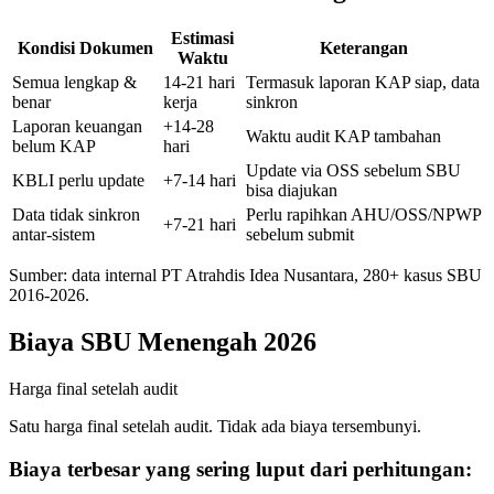
Estimasi
Kondisi Dokumen
Keterangan
Waktu
Semua lengkap &
14-21 hari
Termasuk laporan KAP siap, data
benar
kerja
sinkron
Laporan keuangan
+14-28
Waktu audit KAP tambahan
belum KAP
hari
Update via OSS sebelum SBU
KBLI perlu update
+7-14 hari
bisa diajukan
Data tidak sinkron
Perlu rapihkan AHU/OSS/NPWP
+7-21 hari
antar-sistem
sebelum submit
Sumber: data internal PT Atrahdis Idea Nusantara, 280+ kasus SBU
2016-2026.
Biaya SBU Menengah 2026
Harga final setelah audit
Satu harga final setelah audit. Tidak ada biaya tersembunyi.
Biaya terbesar yang sering luput dari perhitungan: