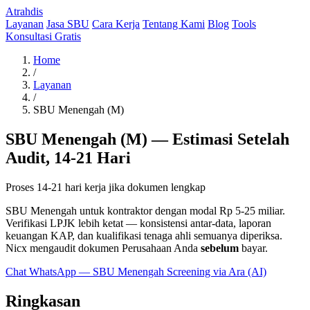
Atrahdis
Layanan
Jasa SBU
Cara Kerja
Tentang Kami
Blog
Tools
Konsultasi Gratis
Home
/
Layanan
/
SBU Menengah (M)
SBU Menengah (M) — Estimasi Setelah
Audit, 14-21 Hari
Proses 14-21 hari kerja jika dokumen lengkap
SBU Menengah untuk kontraktor dengan modal Rp 5-25 miliar.
Verifikasi LPJK lebih ketat — konsistensi antar-data, laporan
keuangan KAP, dan kualifikasi tenaga ahli semuanya diperiksa.
Nicx mengaudit dokumen Perusahaan Anda
sebelum
bayar.
Chat WhatsApp — SBU Menengah
Screening via Ara (AI)
Ringkasan