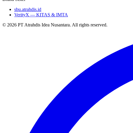
sbu.atrahdis.id
VerityX — KITAS & IMTA
© 2026 PT Atrahdis Idea Nusantara. All rights reserved.