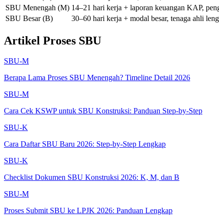
SBU Menengah (M)
14–21 hari kerja
+ laporan keuangan KAP, pen
SBU Besar (B)
30–60 hari kerja
+ modal besar, tenaga ahli len
Artikel Proses SBU
SBU-M
Berapa Lama Proses SBU Menengah? Timeline Detail 2026
SBU-M
Cara Cek KSWP untuk SBU Konstruksi: Panduan Step-by-Step
SBU-K
Cara Daftar SBU Baru 2026: Step-by-Step Lengkap
SBU-K
Checklist Dokumen SBU Konstruksi 2026: K, M, dan B
SBU-M
Proses Submit SBU ke LPJK 2026: Panduan Lengkap