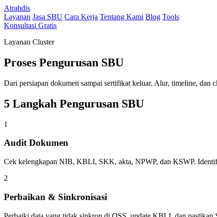
Atrahdis
Layanan
Jasa SBU
Cara Kerja
Tentang Kami
Blog
Tools
Konsultasi Gratis
Layanan Cluster
Proses Pengurusan SBU
Dari persiapan dokumen sampai sertifikat keluar. Alur, timeline, dan ch
5 Langkah Pengurusan SBU
1
Audit Dokumen
Cek kelengkapan NIB, KBLI, SKK, akta, NPWP, dan KSWP. Identifik
2
Perbaikan & Sinkronisasi
Perbaiki data yang tidak sinkron di OSS, update KBLI, dan pastikan 