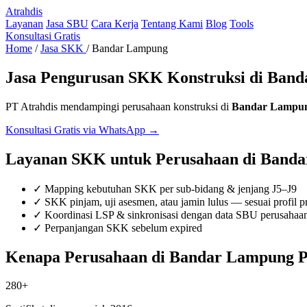
Atrahdis
Layanan
Jasa SBU
Cara Kerja
Tentang Kami
Blog
Tools
Konsultasi Gratis
Home
/
Jasa SKK
/
Bandar Lampung
Jasa Pengurusan SKK Konstruksi di Ban
PT Atrahdis mendampingi perusahaan konstruksi di
Bandar Lampu
Konsultasi Gratis via WhatsApp →
Layanan SKK untuk Perusahaan di Band
✓ Mapping kebutuhan SKK per sub-bidang & jenjang J5–J9
✓ SKK pinjam, uji asesmen, atau jamin lulus — sesuai profil 
✓ Koordinasi LSP & sinkronisasi dengan data SBU perusahaa
✓ Perpanjangan SKK sebelum expired
Kenapa Perusahaan di Bandar Lampung Pi
280+