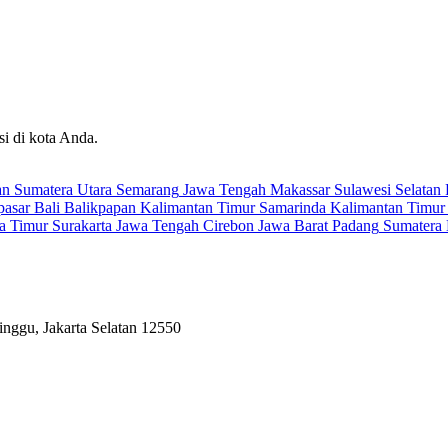
i di kota Anda.
an
Sumatera Utara
Semarang
Jawa Tengah
Makassar
Sulawesi Selatan
asar
Bali
Balikpapan
Kalimantan Timur
Samarinda
Kalimantan Timur
a Timur
Surakarta
Jawa Tengah
Cirebon
Jawa Barat
Padang
Sumatera 
inggu, Jakarta Selatan 12550