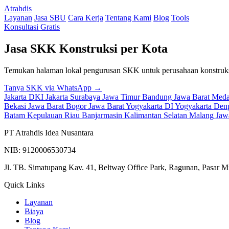
Atrahdis
Layanan
Jasa SBU
Cara Kerja
Tentang Kami
Blog
Tools
Konsultasi Gratis
Jasa SKK Konstruksi per Kota
Temukan halaman lokal pengurusan SKK untuk perusahaan konstruks
Tanya SKK via WhatsApp →
Jakarta
DKI Jakarta
Surabaya
Jawa Timur
Bandung
Jawa Barat
Med
Bekasi
Jawa Barat
Bogor
Jawa Barat
Yogyakarta
DI Yogyakarta
Denp
Batam
Kepulauan Riau
Banjarmasin
Kalimantan Selatan
Malang
Jaw
PT Atrahdis Idea Nusantara
NIB: 9120006530734
Jl. TB. Simatupang Kav. 41, Beltway Office Park, Ragunan, Pasar M
Quick Links
Layanan
Biaya
Blog