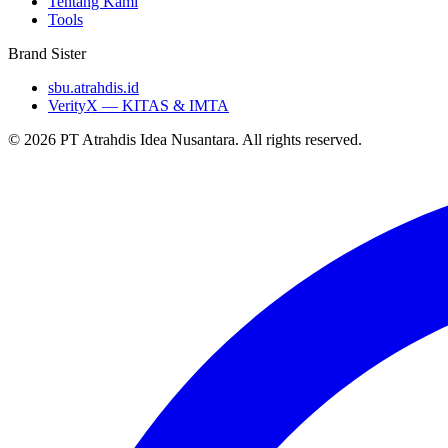
Tentang Kami
Tools
Brand Sister
sbu.atrahdis.id
VerityX — KITAS & IMTA
© 2026 PT Atrahdis Idea Nusantara. All rights reserved.