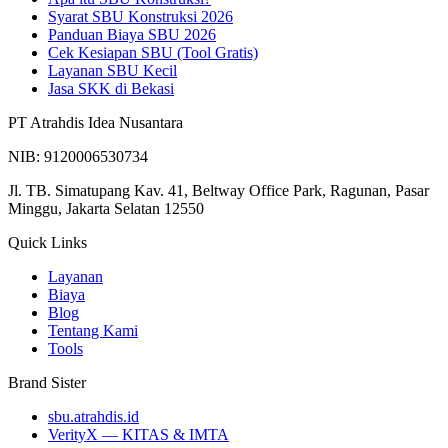
Syarat SBU Konstruksi 2026
Panduan Biaya SBU 2026
Cek Kesiapan SBU (Tool Gratis)
Layanan SBU Kecil
Jasa SKK di Bekasi
PT Atrahdis Idea Nusantara
NIB: 9120006530734
Jl. TB. Simatupang Kav. 41, Beltway Office Park, Ragunan, Pasar
Minggu, Jakarta Selatan 12550
Quick Links
Layanan
Biaya
Blog
Tentang Kami
Tools
Brand Sister
sbu.atrahdis.id
VerityX — KITAS & IMTA