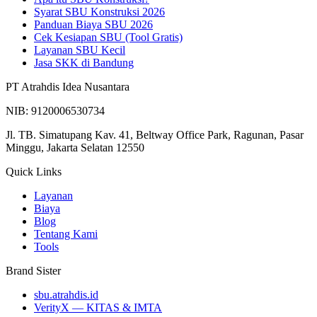
Syarat SBU Konstruksi 2026
Panduan Biaya SBU 2026
Cek Kesiapan SBU (Tool Gratis)
Layanan SBU Kecil
Jasa SKK di Bandung
PT Atrahdis Idea Nusantara
NIB: 9120006530734
Jl. TB. Simatupang Kav. 41, Beltway Office Park, Ragunan, Pasar
Minggu, Jakarta Selatan 12550
Quick Links
Layanan
Biaya
Blog
Tentang Kami
Tools
Brand Sister
sbu.atrahdis.id
VerityX — KITAS & IMTA