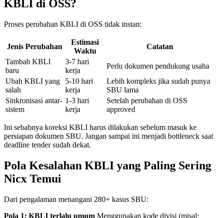
KBLI di OSS?
Proses perubahan KBLI di OSS tidak instan:
Estimasi
Jenis Perubahan
Catatan
Waktu
Tambah KBLI
3-7 hari
Perlu dokumen pendukung usaha
baru
kerja
Ubah KBLI yang
5-10 hari
Lebih kompleks jika sudah punya
salah
kerja
SBU lama
Sinkronisasi antar-
1-3 hari
Setelah perubahan di OSS
sistem
kerja
approved
Ini sebabnya koreksi KBLI harus dilakukan sebelum masuk ke
persiapan dokumen SBU. Jangan sampai ini menjadi bottleneck saat
deadline tender sudah dekat.
Pola Kesalahan KBLI yang Paling Sering
Nicx Temui
Dari pengalaman menangani 280+ kasus SBU:
Pola 1: KBLI terlalu umum
Menggunakan kode divisi (misal: