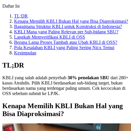
Daftar Isi
TL;DR
Kenapa Memilih KBLI Bukan Hal yang Bisa Diaproksimasi?
Bagaimana Struktur KBLI untuk Konstruksi di Indonesia?
KBLI Mana yang Paling Relevan per Sub-bidang SBU?
Langkah Memverifikasi KBLI di OSS
Berapa Lama Proses Tambah atau Ubah KBLI di OSS?
Pola Kesalahan KBLI yang Paling Sering Nicx Temui
Kesimpulan
TL;DR
KBLI yang salah adalah penyebab
30% penolakan SBU
dari 280+
kasus Atrahdis. Pilih KBLI berdasarkan sub-bidang target, bukan
berdasarkan nama yang terdengar paling umum. Cek kecocokan di
OSS sebelum submit ke LPJK.
Kenapa Memilih KBLI Bukan Hal yang
Bisa Diaproksimasi?