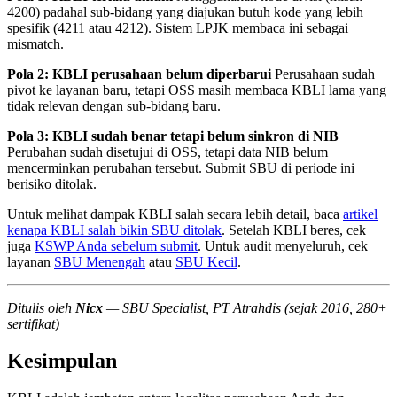
4200) padahal sub-bidang yang diajukan butuh kode yang lebih
spesifik (4211 atau 4212). Sistem LPJK membaca ini sebagai
mismatch.
Pola 2: KBLI perusahaan belum diperbarui
Perusahaan sudah
pivot ke layanan baru, tetapi OSS masih membaca KBLI lama yang
tidak relevan dengan sub-bidang baru.
Pola 3: KBLI sudah benar tetapi belum sinkron di NIB
Perubahan sudah disetujui di OSS, tetapi data NIB belum
mencerminkan perubahan tersebut. Submit SBU di periode ini
berisiko ditolak.
Untuk melihat dampak KBLI salah secara lebih detail, baca
artikel
kenapa KBLI salah bikin SBU ditolak
. Setelah KBLI beres, cek
juga
KSWP Anda sebelum submit
. Untuk audit menyeluruh, cek
layanan
SBU Menengah
atau
SBU Kecil
.
Ditulis oleh
Nicx
— SBU Specialist, PT Atrahdis (sejak 2016, 280+
sertifikat)
Kesimpulan