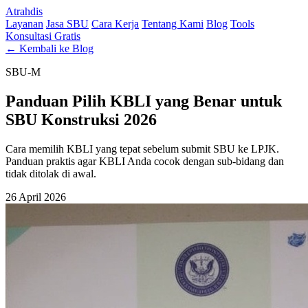
Atrahdis
Layanan
Jasa SBU
Cara Kerja
Tentang Kami
Blog
Tools
Konsultasi Gratis
← Kembali ke Blog
SBU-M
Panduan Pilih KBLI yang Benar untuk
SBU Konstruksi 2026
Cara memilih KBLI yang tepat sebelum submit SBU ke LPJK.
Panduan praktis agar KBLI Anda cocok dengan sub-bidang dan
tidak ditolak di awal.
26 April 2026