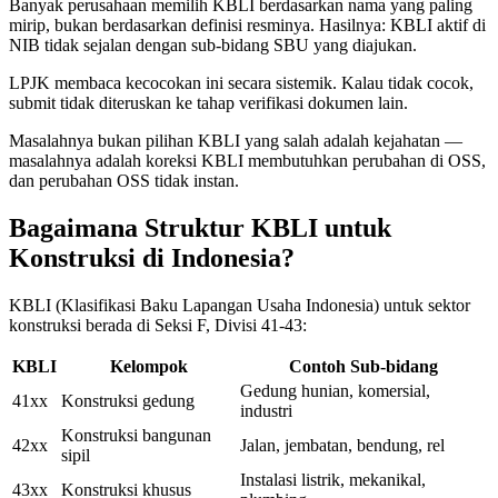
Banyak perusahaan memilih KBLI berdasarkan nama yang paling
mirip, bukan berdasarkan definisi resminya. Hasilnya: KBLI aktif di
NIB tidak sejalan dengan sub-bidang SBU yang diajukan.
LPJK membaca kecocokan ini secara sistemik. Kalau tidak cocok,
submit tidak diteruskan ke tahap verifikasi dokumen lain.
Masalahnya bukan pilihan KBLI yang salah adalah kejahatan —
masalahnya adalah koreksi KBLI membutuhkan perubahan di OSS,
dan perubahan OSS tidak instan.
Bagaimana Struktur KBLI untuk
Konstruksi di Indonesia?
KBLI (Klasifikasi Baku Lapangan Usaha Indonesia) untuk sektor
konstruksi berada di Seksi F, Divisi 41-43:
KBLI
Kelompok
Contoh Sub-bidang
Gedung hunian, komersial,
41xx
Konstruksi gedung
industri
Konstruksi bangunan
42xx
Jalan, jembatan, bendung, rel
sipil
Instalasi listrik, mekanikal,
43xx
Konstruksi khusus