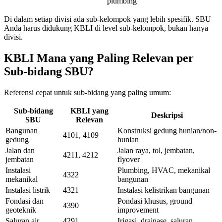
plumbing
Di dalam setiap divisi ada sub-kelompok yang lebih spesifik. SBU
Anda harus didukung KBLI di level sub-kelompok, bukan hanya
divisi.
KBLI Mana yang Paling Relevan per
Sub-bidang SBU?
Referensi cepat untuk sub-bidang yang paling umum:
Sub-bidang
KBLI yang
Deskripsi
SBU
Relevan
Bangunan
Konstruksi gedung hunian/non-
4101, 4109
gedung
hunian
Jalan dan
Jalan raya, tol, jembatan,
4211, 4212
jembatan
flyover
Instalasi
Plumbing, HVAC, mekanikal
4322
mekanikal
bangunan
Instalasi listrik
4321
Instalasi kelistrikan bangunan
Fondasi dan
Pondasi khusus, ground
4390
geoteknik
improvement
Saluran air
4291
Irigasi, drainase, saluran