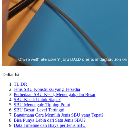
Daftar Isi
TL;DR
Jenis SBU Konstruksi yang Tersedia
Perbedaan SBU Kecil, Menengah, dan Besar
SBU Kecil: Untuk Siapa?
SBU Menengah: Tipping Point
SBU Besar: Level Tertinggi
Bagaimana Cara Memilih Jenis SBU yang Tepat?
Bisa Punya Lebih dari Satu Jenis SBU?
Data Timeline dan Biaya per Jenis SBU