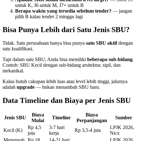
untuk K, J6 untuk M, J7+ untuk B
Berapa waktu yang tersedia sebelum tender?
— jangan
pilih B kalau tender 2 minggu lagi
Bisa Punya Lebih dari Satu Jenis SBU?
Tidak. Satu perusahaan hanya bisa punya
satu SBU aktif
dengan
satu kualifikasi.
Tapi dalam satu SBU, Anda bisa memiliki
beberapa sub-bidang
.
Contoh: SBU Kecil dengan sub-bidang arsitektur, sipil, dan
mekanikal.
Kalau butuh cakupan lebih luas atau level lebih tinggi, jalurnya
adalah
upgrade
— bukan menambah SBU baru.
Data Timeline dan Biaya per Jenis SBU
Biaya
Biaya
Jenis SBU
Timeline
Sumber
Mulai
Perpanjangan
Rp 4,5
3-7 hari
LPJK 2026,
Kecil (K)
Rp 3,5-4 juta
juta
kerja
Nicx
Menengah
Rp 18
14-21 hari
LPJK 2026,