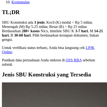
Kesimpulan
TL;DR
SBU Konstruksi ada
3 jenis
: Kecil (K) modal < Rp 5 miliar,
Menengah (M) Rp 5-25 miliar, Besar (B) > Rp 25 miliar.
Berdasarkan
280+ kasus
Nicx, timeline SBU K
3-7 hari
, M
14-21
hari
, B
30-60 hari
. Pilih berdasarkan kesiapan dokumen, bukan
gengsi.
Untuk verifikasi status terbaru, Anda bisa langsung cek
LPJK
Online
.
Pastikan data perusahaan Anda sinkron di
OSS RBA
sebelum
submit.
Jenis SBU Konstruksi yang Tersedia