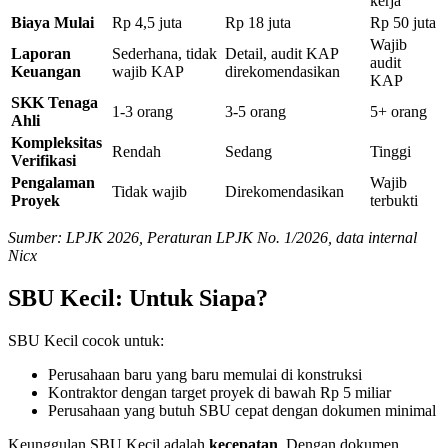
kerja
Biaya Mulai
Rp 4,5 juta
Rp 18 juta
Rp 50 juta
Wajib
Laporan
Sederhana, tidak
Detail, audit KAP
audit
Keuangan
wajib KAP
direkomendasikan
KAP
SKK Tenaga
1-3 orang
3-5 orang
5+ orang
Ahli
Kompleksitas
Rendah
Sedang
Tinggi
Verifikasi
Pengalaman
Wajib
Tidak wajib
Direkomendasikan
Proyek
terbukti
Sumber: LPJK 2026, Peraturan LPJK No. 1/2026, data internal
Nicx
SBU Kecil: Untuk Siapa?
SBU Kecil cocok untuk:
Perusahaan baru yang baru memulai di konstruksi
Kontraktor dengan target proyek di bawah Rp 5 miliar
Perusahaan yang butuh SBU cepat dengan dokumen minimal
Keunggulan SBU Kecil adalah
kecepatan
. Dengan dokumen