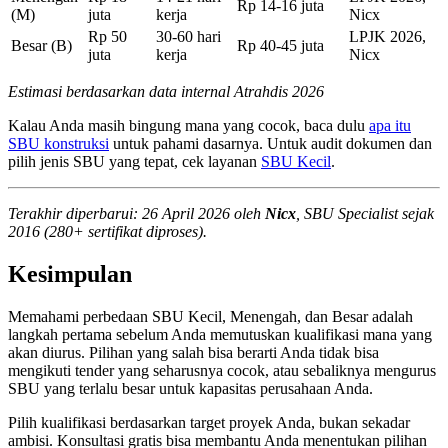
Rp 14-16 juta
(M)
juta
kerja
Nicx
Rp 50
30-60 hari
LPJK 2026,
Besar (B)
Rp 40-45 juta
juta
kerja
Nicx
Estimasi berdasarkan data internal Atrahdis 2026
Kalau Anda masih bingung mana yang cocok, baca dulu
apa itu
SBU konstruksi
untuk pahami dasarnya. Untuk audit dokumen dan
pilih jenis SBU yang tepat, cek layanan
SBU Kecil
.
Terakhir diperbarui: 26 April 2026 oleh
Nicx
, SBU Specialist sejak
2016 (280+ sertifikat diproses).
Kesimpulan
Memahami perbedaan SBU Kecil, Menengah, dan Besar adalah
langkah pertama sebelum Anda memutuskan kualifikasi mana yang
akan diurus. Pilihan yang salah bisa berarti Anda tidak bisa
mengikuti tender yang seharusnya cocok, atau sebaliknya mengurus
SBU yang terlalu besar untuk kapasitas perusahaan Anda.
Pilih kualifikasi berdasarkan target proyek Anda, bukan sekadar
ambisi. Konsultasi gratis bisa membantu Anda menentukan pilihan