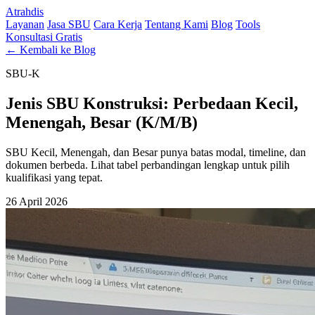
Atrahdis
Layanan
Jasa SBU
Cara Kerja
Tentang Kami
Blog
Tools
Konsultasi Gratis
← Kembali ke Blog
SBU-K
Jenis SBU Konstruksi: Perbedaan Kecil,
Menengah, Besar (K/M/B)
SBU Kecil, Menengah, dan Besar punya batas modal, timeline, dan
dokumen berbeda. Lihat tabel perbandingan lengkap untuk pilih
kualifikasi yang tepat.
26 April 2026